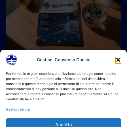
Gestisci Consenso Cookie
© 2026 A.I.FI. P.iva:04521221004 Via Fermo 2/C 00182 Roma
Per fornire le migliori esperienze, utilizziamo tecnologie come i cookie
per memorizzare e/o accedere alle informazioni del dispositivo. Il
Contatti
consenso a queste tecnologie ci permetterà di elaborare dati come il
GDPR Informativa (sito)
comportamento di navigazione o ID unici su questo sito. Non
GDPR Informativa (soci)
acconsentire o ritirare il consenso può influire negativamente su alcune
GDPR Informativa (moduli)
caratteristiche e funzioni.
Politica dei cookie (UE)
Gestisci servizi
Termini e condizioni
Regolamento partecipazione corsi
Accetta