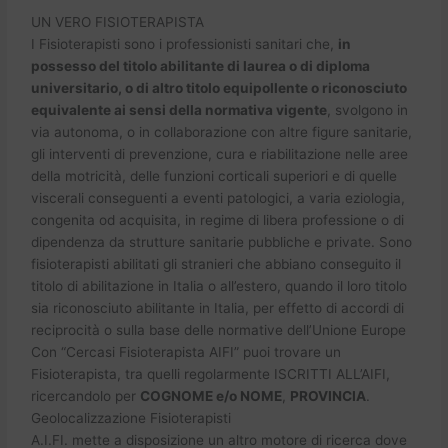
UN VERO FISIOTERAPISTA
I Fisioterapisti sono i professionisti sanitari che,
in
possesso del titolo abilitante di laurea o di diploma
universitario, o di altro titolo equipollente o riconosciuto
equivalente ai sensi della normativa vigente
, svolgono in
via autonoma, o in collaborazione con altre figure sanitarie,
gli interventi di prevenzione, cura e riabilitazione nelle aree
della motricità, delle funzioni corticali superiori e di quelle
viscerali conseguenti a eventi patologici, a varia eziologia,
congenita od acquisita, in regime di libera professione o di
dipendenza da strutture sanitarie pubbliche e private. Sono
fisioterapisti abilitati gli stranieri che abbiano conseguito il
titolo di abilitazione in Italia o all’estero, quando il loro titolo
sia riconosciuto abilitante in Italia, per effetto di accordi di
reciprocità o sulla base delle normative dell’Unione Europe
Con “Cercasi Fisioterapista AIFI” puoi trovare un
Fisioterapista, tra quelli regolarmente ISCRITTI ALL’AIFI,
ricercandolo per
COGNOME e/o NOME
,
PROVINCIA
.
Geolocalizzazione Fisioterapisti
A.I.FI. mette a disposizione un altro motore di ricerca dove