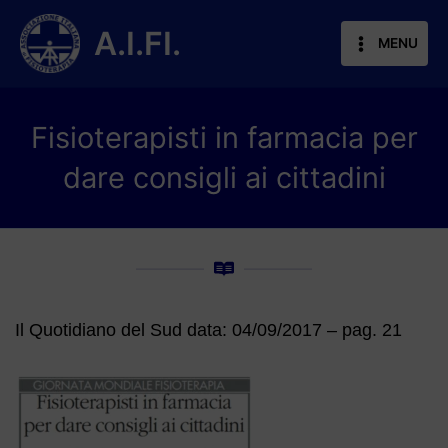
Vai
al
A.I.FI.
MENU
contenuto
Fisioterapisti in farmacia per
dare consigli ai cittadini
Il Quotidiano del Sud data: 04/09/2017 – pag. 21