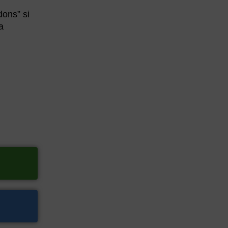
dons” si
a