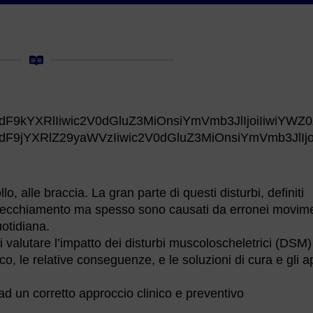
dF9kYXRlIiwic2V0dGluZ3MiOnsiYmVmb3JlIjoiIiwiYW
dF9jYXRlZ29yaWVzIiwic2V0dGluZ3MiOnsiYmVmb3JlIjo
o, alle braccia. La gran parte di questi disturbi, definiti
nvecchiamento ma spesso sono causati da erronei movime
uotidiana.
di valutare l’impatto dei disturbi muscoloscheletrici (DSM)
, le relative conseguenze, e le soluzioni di cura e gli a
 ad un corretto approccio clinico e preventivo