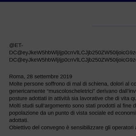
@ET-
DC@eyJkeW5hbWljIjp0cnVlLCJjb250ZW50IjoicG9z
DC@eyJkeW5hbWljIjp0cnVlLCJjb250ZW50IjoicG9z
Roma, 28 settembre 2019
Molte persone soffrono di mal di schiena, dolori al coll
genericamente “muscoloscheletrici” derivano dall’i
posture adottati in attività sia lavorative che di vita q
Molti studi sull’argomento sono stati prodotti al fine 
popolazione da un punto di vista sociale ed economico
adottati.
Obiettivo del convegno è sensibilizzare gli operatori