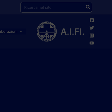
Ricerca
per:
A.I.FI.
aborazioni