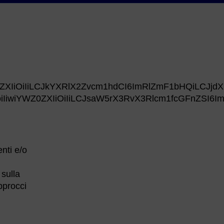
Z0ZXIiOiIiLCJkYXRlX2Zvcm1hdCI6ImRlZmF1bHQiLCJj
iIiwiYWZ0ZXIiOiIiLCJsaW5rX3RvX3Rlcm1fcGFnZSI6Im
nti e/o
 sulla
pprocci