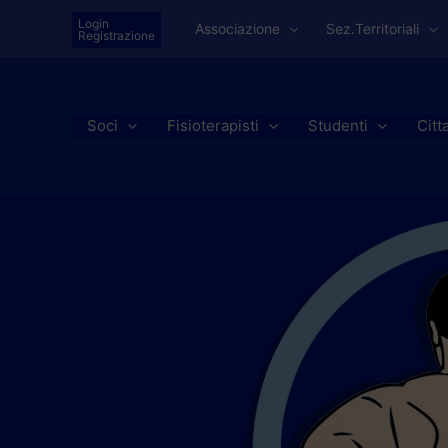
Vai
Login
Associazione
Sez.Territoriali
al
Registrazione
contenuto
Soci
Fisioterapisti
Studenti
Citt