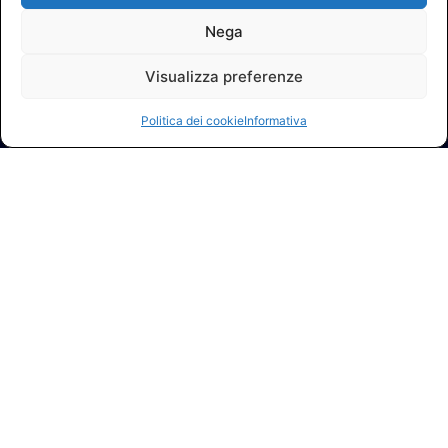
Nega
Visualizza preferenze
Politica dei cookie
Informativa
© 2026 A.I.FI. P.iva:04521221004 Via Fermo 2/C 00182 Roma