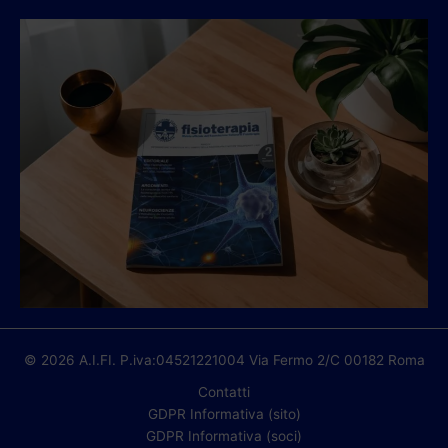
© 2026 A.I.FI. P.iva:04521221004 Via Fermo 2/C 00182 Roma
Contatti
GDPR Informativa (sito)
GDPR Informativa (soci)