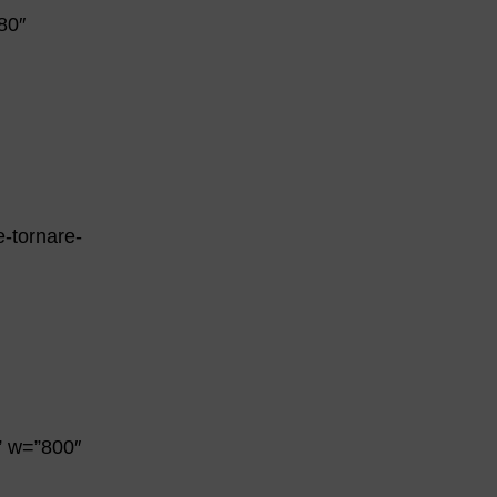
80″
e-tornare-
/” w=”800″