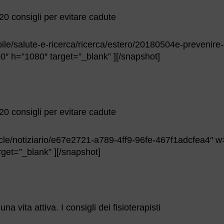
20 consigli per evitare cadute
bile/salute-e-ricerca/ricerca/estero/20180504e-prevenire
0″ h=”1080″ target=”_blank” ][/snapshot]
20 consigli per evitare cadute
ticle/notiziario/e67e2721-a789-4ff9-96fe-467f1adcfea4″ 
get=”_blank” ][/snapshot]
 vita attiva. I consigli dei fisioterapisti