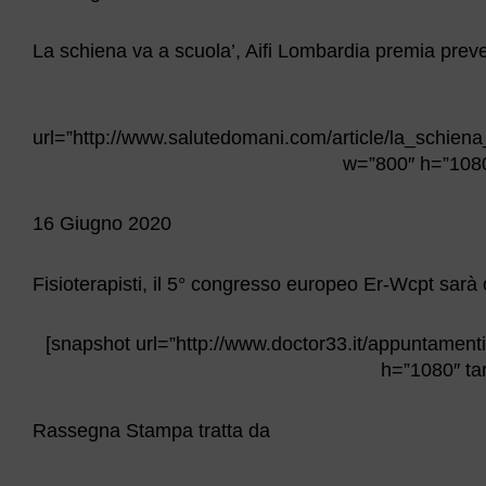
La schiena va a scuola’, Aifi Lombardia premia pre
url=”http://www.salutedomani.com/article/la_schi
w=”800″ h=”1080″
16 Giugno 2020
Fisioterapisti, il 5° congresso europeo Er-Wcpt sarà 
[snapshot url=”http://www.doctor33.it/appuntamenti
h=”1080″ tar
Rassegna Stampa tratta da