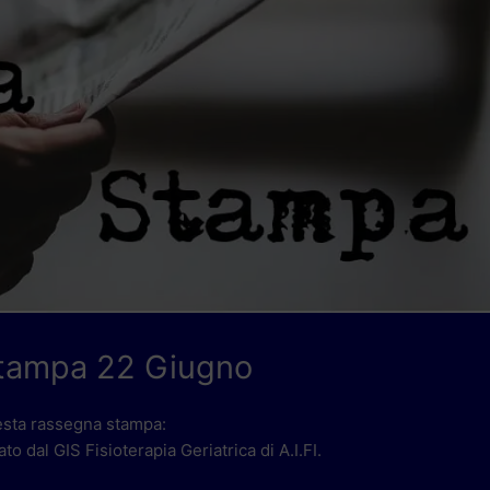
tampa 22 Giugno
esta rassegna stampa:
to dal GIS Fisioterapia Geriatrica di A.I.FI.