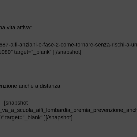
a vita attiva”
687-aifi-anziani-e-fase-2-come-tornare-senza-rischi-a-un
1080″ target=”_blank” ][/snapshot]
venzione anche a distanza
[snapshot
ena_va_a_scuola_aifi_lombardia_premia_prevenzione_an
 target=”_blank” ][/snapshot]