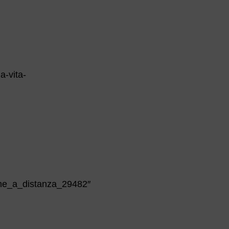
a-vita-
che_a_distanza_29482″