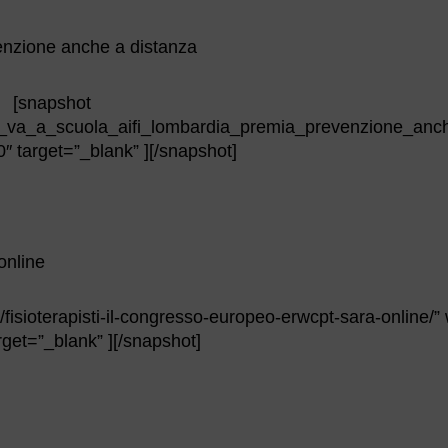
venzione anche a distanza
[snapshot
ena_va_a_scuola_aifi_lombardia_premia_prevenzione_an
 target=”_blank” ][/snapshot]
online
/fisioterapisti-il-congresso-europeo-erwcpt-sara-online/”
get=”_blank” ][/snapshot]