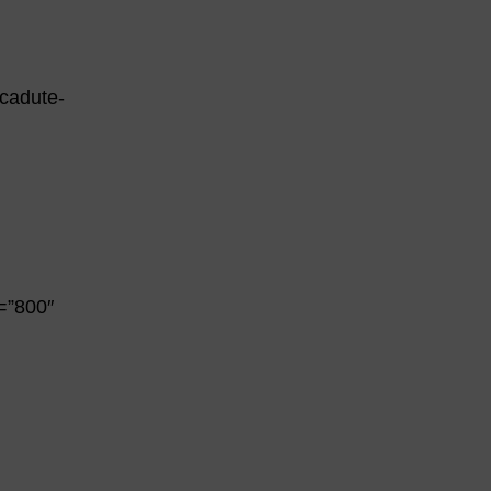
-cadute-
w=”800″