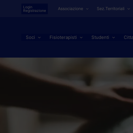
Vai
Login
Associazione
Sez.Territoriali
al
Registrazione
contenuto
Soci
Fisioterapisti
Studenti
Citt