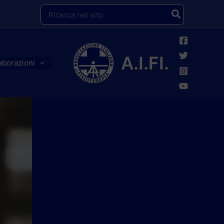
Ricerca
per:
A.I.FI.
aborazioni