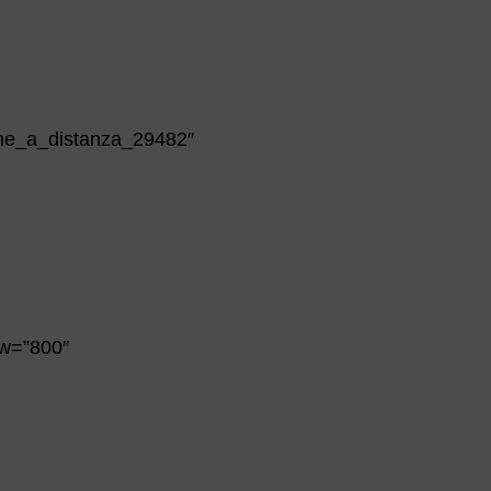
che_a_distanza_29482″
 w=”800″