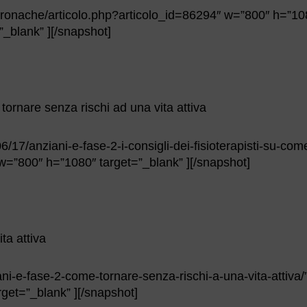
/cronache/articolo.php?articolo_id=86294″ w=”800″ h=”10
”_blank” ][/snapshot]
 tornare senza rischi ad una vita attiva
/17/anziani-e-fase-2-i-consigli-dei-fisioterapisti-su-com
” w=”800″ h=”1080″ target=”_blank” ][/snapshot]
ta attiva
iani-e-fase-2-come-tornare-senza-rischi-a-una-vita-attiva
get=”_blank” ][/snapshot]