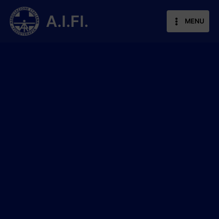
Vai
al
A.I.FI.
MENU
contenuto