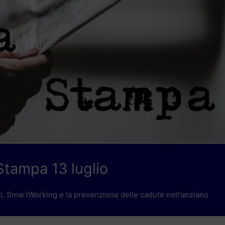
tampa 13 luglio
ti, SmartWorking e la prevenzione delle cadute nell'anziano