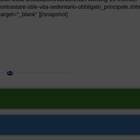
ntrastare-stile-vita-sedentario-obbligato_principale.sht
arget=”_blank” ][/snapshot]