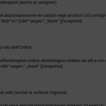
sioterapisti (anche ai caregiver)
li-anziani/prevenire-le-cadute-negli-anziani-i-20-consigli
w=”800″ h=”1080″ target=”_blank” ][/snapshot]
l sito dell’Ordine
a/fisioterapisti-codice-deontologico-redatto-da-aifi-e-sul-s
1080″ target=”_blank” ][/snapshot]
al collo (anche la schiena ringrazia)
scoli-ossa-articolazioni/cards/smart-working-10-esercizi-