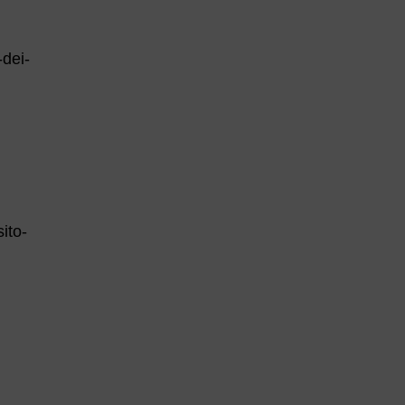
-dei-
ito-