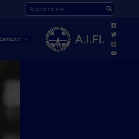
Ricerca
per:
A.I.FI.
aborazioni