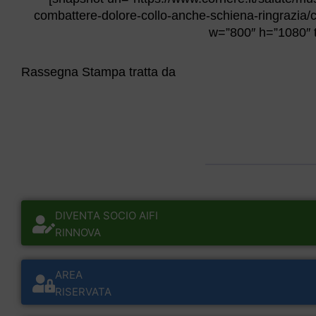
combattere-dolore-collo-anche-schiena-ringrazia/co
w=”800″ h=”1080″ t
Rassegna Stampa tratta da
DIVENTA SOCIO AIFI
RINNOVA
AREA
RISERVATA