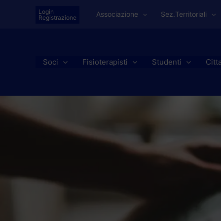
Vai
Login
Associazione
Sez.Territoriali
al
Registrazione
contenuto
Soci
Fisioterapisti
Studenti
Citt