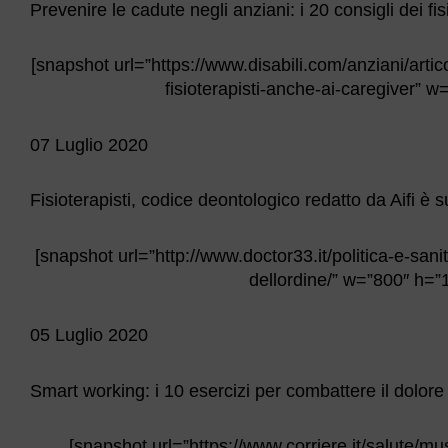
Prevenire le cadute negli anziani: i 20 consigli dei fi
[snapshot url=”https://www.disabili.com/anziani/artico
fisioterapisti-anche-ai-caregiver” 
07 Luglio 2020
Fisioterapisti, codice deontologico redatto da Aifi è su
[snapshot url=”http://www.doctor33.it/politica-e-sanit
dellordine/” w=”800″ h=”
05 Luglio 2020
Smart working: i 10 esercizi per combattere il dolore 
[snapshot url=”https://www.corriere.it/salute/mu