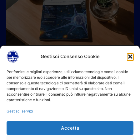
Gestisci Consenso Cookie
© 2026 A.I.FI. P.iva:04521221004 Via Fermo 2/C 00182 Roma
Per fornire le migliori esperienze, utilizziamo tecnologie come i cookie
per memorizzare e/o accedere alle informazioni del dispositivo. Il
Contatti
consenso a queste tecnologie ci permetterà di elaborare dati come il
GDPR Informativa (sito)
comportamento di navigazione o ID unici su questo sito. Non
GDPR Informativa (soci)
acconsentire o ritirare il consenso può influire negativamente su alcune
GDPR Informativa (moduli)
caratteristiche e funzioni.
Politica dei cookie (UE)
Gestisci servizi
Termini e condizioni
Regolamento partecipazione corsi
Accetta
NEWSLETTER AIFI