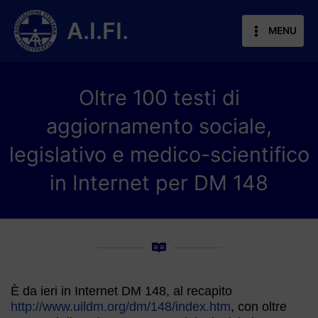
Vai
al
A.I.FI.
MENU
contenuto
Oltre 100 testi di
aggiornamento sociale,
legislativo e medico-scientifico
in Internet per DM 148
È da ieri in Internet DM 148, al recapito
http://www.uildm.org/dm/148/index.htm
, con oltre