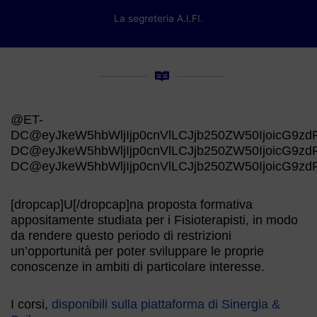
La segreteria A.I.FI.
@ET-
DC@eyJkeW5hbWljIjp0cnVlLCJjb250ZW50IjoicG9zdF
DC@eyJkeW5hbWljIjp0cnVlLCJjb250ZW50IjoicG9zd
DC@eyJkeW5hbWljIjp0cnVlLCJjb250ZW50IjoicG9zdF
[dropcap]U[/dropcap]na proposta formativa
appositamente studiata per i Fisioterapisti, in modo
da rendere questo periodo di restrizioni
un’opportunità per poter sviluppare le proprie
conoscenze in ambiti di particolare interesse.
I corsi,
disponibili sulla piattaforma di Sinergia &