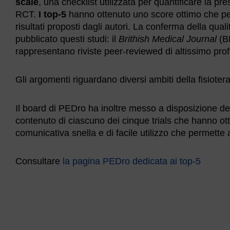
scale
, una checklist utilizzata per quantificare la pr
RCT.
I top-5
hanno ottenuto uno score ottimo che perm
risultati proposti dagli autori. La conferma della quali
pubblicato questi studi: il
Brithish Medical Journal
(B
rappresentano riviste peer-reviewed di altissimo profi
Gli argomenti riguardano diversi ambiti della fisioter
Il board di PEDro ha inoltre messo a disposizione dei 
contenuto di ciascuno dei cinque trials che hanno o
comunicativa snella e di facile utilizzo che permette a
Consultare
la pagina PEDro dedicata ai top-5