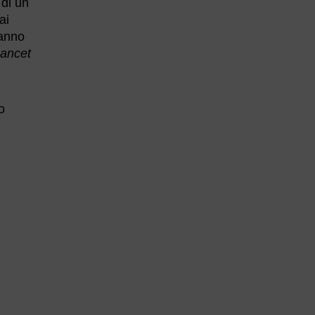
 di un
ai
hanno
ancet
o