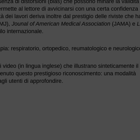
esenza di distorsioni (bias) che possono minare la validità
ette al lettore di avvicinarsi con una certa confidenza 
tà dei lavori deriva inoltre dal prestigio delle riviste che 
MJ),
Jounal of American Medical Association
(JAMA) e
L
lo internazionale.
apia: respiratorio, ortopedico, reumatologico e neurologic
video (in lingua inglese) che illustrano sinteticamente il
ttenuto questo prestigioso riconoscimento: una modalità
gli utenti di approfondire.