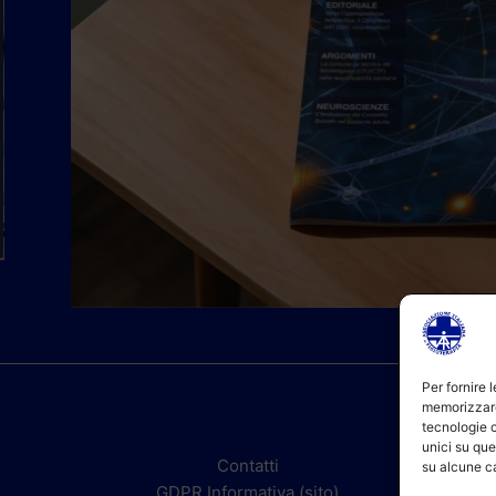
Per fornire 
memorizzare
tecnologie 
unici su que
Contatti
su alcune ca
GDPR Informativa (sito)