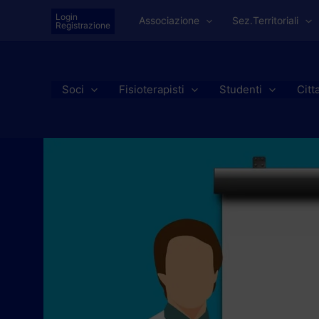
Vai
Login
Associazione
Sez.Territoriali
al
Registrazione
contenuto
Soci
Fisioterapisti
Studenti
Citt