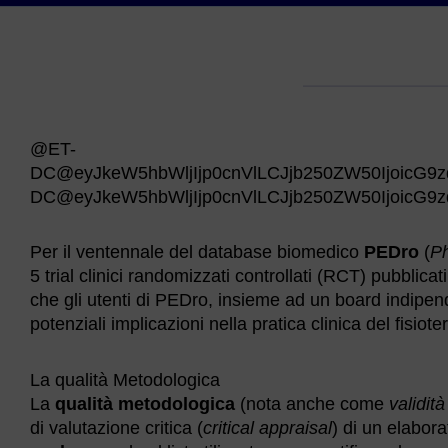
@ET-
DC@eyJkeW5hbWljIjp0cnVlLCJjb250ZW50IjoicG9z
DC@eyJkeW5hbWljIjp0cnVlLCJjb250ZW50IjoicG9z
Per il ventennale del database biomedico
PEDro
(
Ph
5 trial clinici randomizzati controllati (RCT) pubblicat
che gli utenti di PEDro, insieme ad un board indipen
potenziali implicazioni nella pratica clinica del fisiote
La qualità Metodologica
La
qualità metodologica
(nota anche come
validità
di valutazione critica (
critical appraisal
) di un elabor