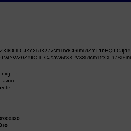
Z0ZXIiOiIiLCJkYXRlX2Zvcm1hdCI6ImRlZmF1bHQiLCJj
iIiwiYWZ0ZXIiOiIiLCJsaW5rX3RvX3Rlcm1fcGFnZSI6Im
 migliori
 lavori
er le
 processo
Dro