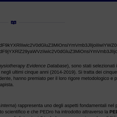
dF9kYXRlIiwic2V0dGluZ3MiOnsiYmVmb3JlIjoiIiwiYW
dF9jYXRlZ29yaWVzIiwic2V0dGluZ3MiOnsiYmVmb3JlIjo
ysiotherapy Evidence Database
), sono stati selezionati i
i negli ultimi cinque anni (2014-2019). Si tratta dei cinque
dente, hanno premiato per il loro rigore metodologico e p
rapista.
 interna
) rappresenta uno degli aspetti fondamentali nel
ato scientifico e che PEDro ha introdotto attraverso la
PE