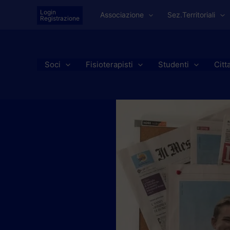
Vai
Login
Associazione
Sez.Territoriali
al
Registrazione
contenuto
Soci
Fisioterapisti
Studenti
Citt