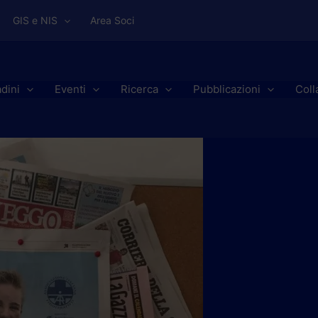
GIS e NIS
Area Soci
adini
Eventi
Ricerca
Pubblicazioni
Coll