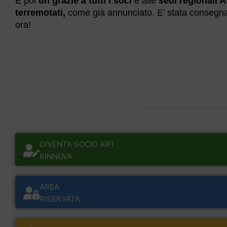
E poi
un grazie a tutti i soci
e alle
sedi regionali A
terremotati,
come già annunciato. E’ stata consegnat
ora!
DIVENTA SOCIO AIFI
RINNOVA
AREA
RISERVATA