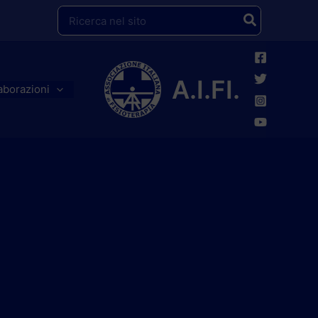
Ricerca
per:
A.I.FI.
aborazioni