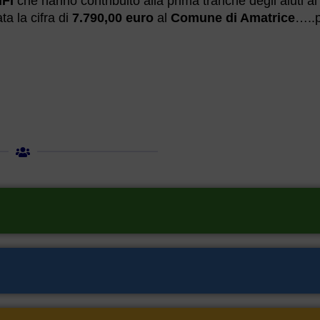
IFI
che hanno contribuito alla prima tranche degli aiuti ai
a la cifra di
7.790,00 euro
al
Comune di Amatrice
…..