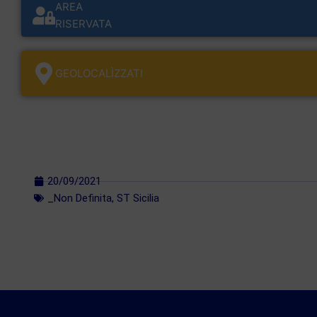
AREA
RISERVATA
GEOLOCALÌZZATI
20/09/2021
_Non Definita
,
ST Sicilia