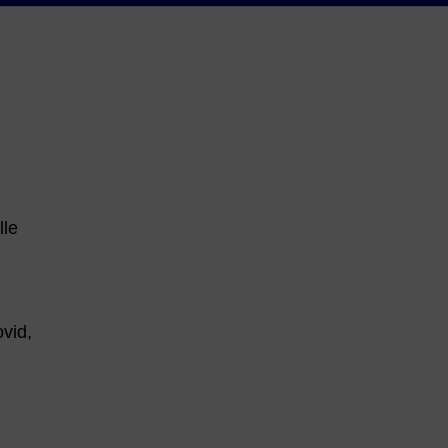
lle
vid,