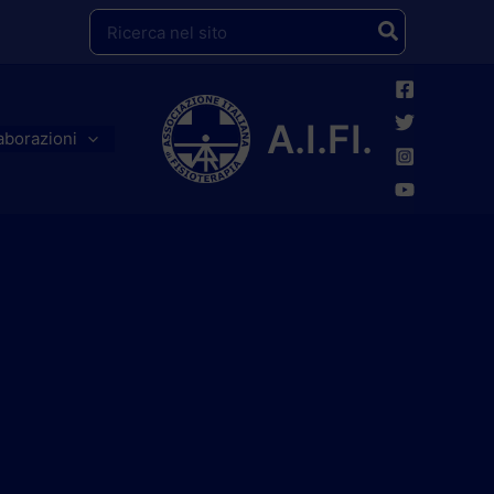
Ricerca
per:
A.I.FI.
aborazioni