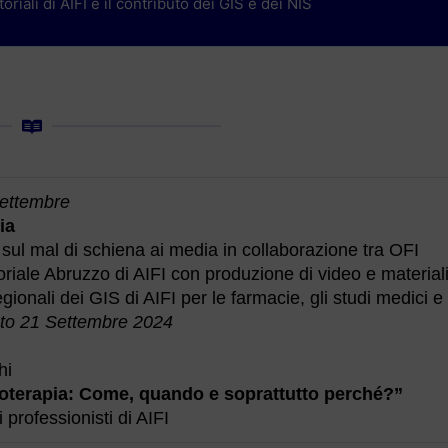
riali di AIFI e il contributo dei GIS e dei NIS
settembre
ia
te sul mal di schiena ai media in collaborazione tra OFI
riale Abruzzo di AIFI con produzione di video e material
egionali dei GIS di AIFI per le farmacie, gli studi medici e 
to 21 Settembre 2024
hi
sioterapia: Come, quando e soprattutto perché?”
 professionisti di AIFI