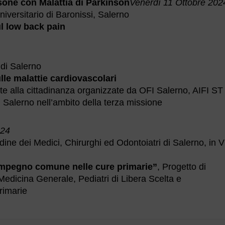
sone con Malattia di Parkinson
Venerdì 11 Ottobre 202
versitario di Baronissi, Salerno
l low back pain
di Salerno
lle malattie cardiovascolari
lte alla cittadinanza organizzate da OFI Salerno, AIFI ST
 Salerno nell’ambito della terza missione
024
ine dei Medici, Chirurghi ed Odontoiatri di Salerno, in V
impegno comune nelle cure primarie”
, Progetto di
 Medicina Generale, Pediatri di Libera Scelta e
primarie