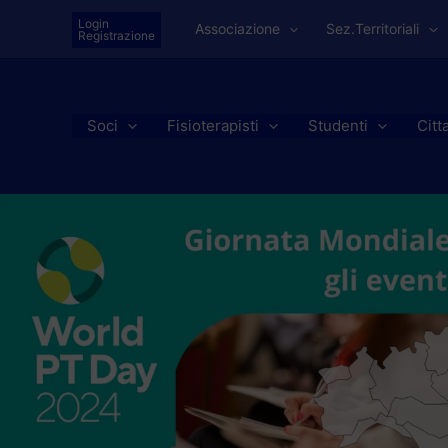
Vai
Login
Associazione
Sez.Territoriali
al
Registrazione
contenuto
Soci
Fisioterapisti
Studenti
Citt