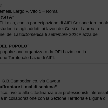
4
emelli, Largo F. Vito 1 – Roma
RSITÀ”
 Lazio, con la partecipazione di AIFI Sezione territorial
studenti e agli addetti ai lavori dei Corsi di Laurea in
enei del Lazio
Domenica 8 settembre 2024
Piazza del
A DEL POPOLO”
a popolazione organizzato da OFI Lazio con la
ne Territoriale Lazio di AIFI.
m G.B.Campodonico, via Cavour
ffrontare il mal di schiena”
ico, rivolto alla cittadinanza e ai professionisti interessat
a in collaborazione con la Sezione Territoriale Liguria di