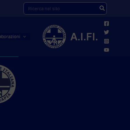
Ricerca
per:
A.I.FI.
aborazioni