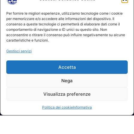
Per fornire le migliori esperienze, utilizziamo tecnologie come i cookie
26/08/2024
per memorizzare e/o accedere alle informazioni del dispositivo. Il
_Non Definita
,
Presidenza Nazionale
consenso a queste tecnologie ci permetterà di elaborare dati come il
comportamento di navigazione o ID unici su questo sito. Non
acconsentire o ritirare il consenso può influire negativamente su alcune
caratteristiche e funzioni.
Gestisci servizi
Accetta
Nega
Visualizza preferenze
Politica dei cookie
Informativa