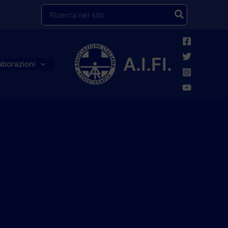
Ricerca
per:
A.I.FI.
aborazioni