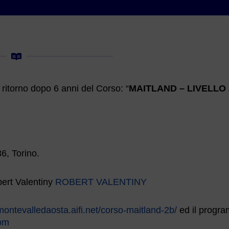
l ritorno dopo 6 anni del Corso: “
MAITLAND – LIVELLO
6, Torino.
bert Valentiny
ROBERT VALENTINY
emontevalledaosta.aifi.net/corso-maitland-2b/
ed il progr
com