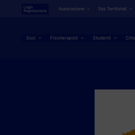
Vai
Login
Associazione
Sez.Territoriali
al
Registrazione
contenuto
Soci
Fisioterapisti
Studenti
Citt