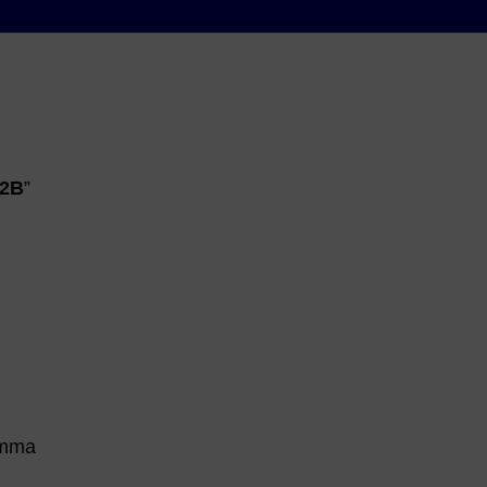
 2B
”
amma