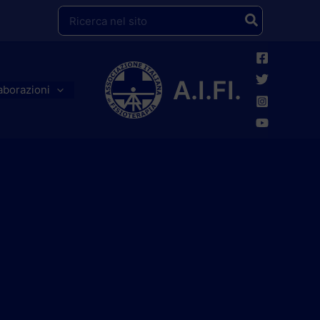
Ricerca
per:
A.I.FI.
aborazioni