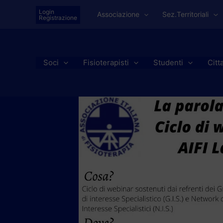
Vai
Login
Associazione
Sez.Territoriali
al
Registrazione
contenuto
Soci
Fisioterapisti
Studenti
Citt