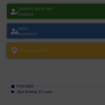
DIVENTA SOCIO AIFI
RINNOVA
AREA
RISERVATA
GEOLOCALÌZZATI
17/02/2022
_Non Definita
,
ST Lazio