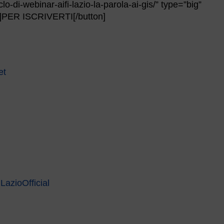
iclo-di-webinar-aifi-lazio-la-parola-ai-gis/” type=”big”
PER ISCRIVERTI[/button]
et
LazioOfficial