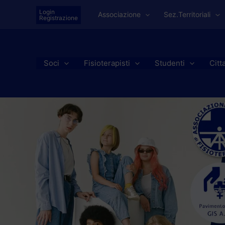
Vai
Login
Associazione
Sez.Territoriali
al
Registrazione
contenuto
Soci
Fisioterapisti
Studenti
Citt