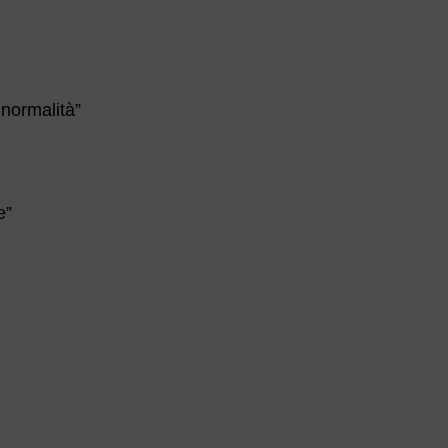
 normalità”
e”