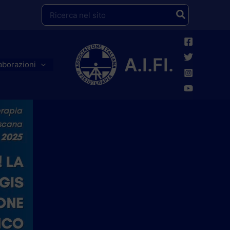
Ricerca
per:
A.I.FI.
aborazioni