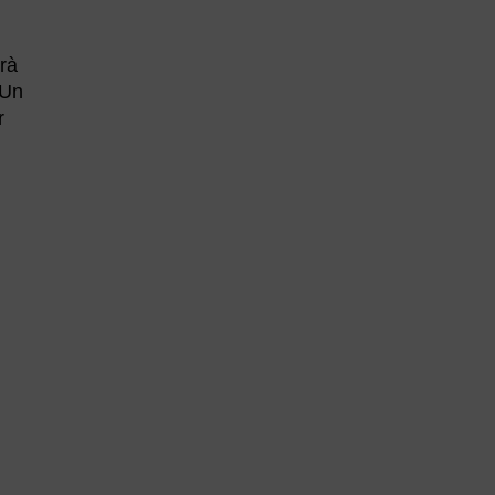
erà
 Un
r