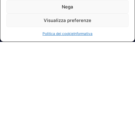
Nega
Visualizza preferenze
Politica dei cookie
Informativa
© 2026 A.I.FI. P.iva:04521221004 Via Fermo 2/C 00182 Roma
Contatti
GDPR Informativa (sito)
GDPR Informativa (soci)
GDPR Informativa (moduli)
Politica dei cookie (UE)
Termini e condizioni