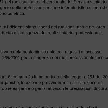
251 nel ruolosanitario del personale del Servizio sanitario
rigente delle professionisanitarie infermieristiche, tecnich
one ostetrica;
ali dirigenti siano inseriti nel ruolosanitario e nell'area II
erita alla dirigenza dei ruoli sanitario, professionale,
ivo regolamentoministeriale ed i requisiti di accesso
s. 165/2001 per la dirigenza dei ruoli professionale,tecnic
l'art. 6, comma 2,ultimo periodo della legge n. 251 del 2
rganiche, le aziende provvederanno all'istituzione dei
proprie esigenze organizzativecon le precisazioni di cui a
el comma 2 è carico dei bilanci delle aziende, chevi