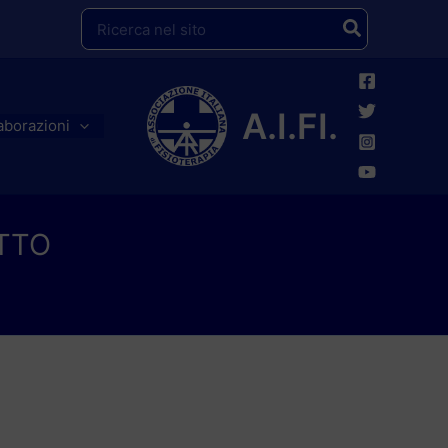
Ricerca
per:
A.I.FI.
aborazioni
ATTO