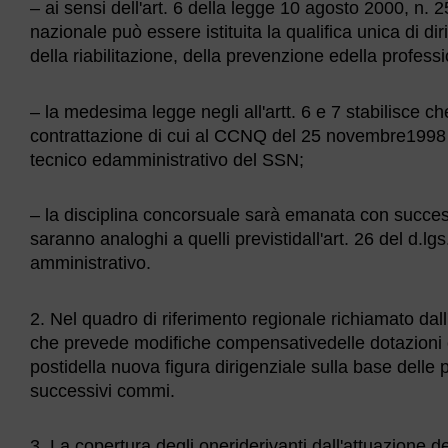
– ai sensi dell'art. 6 della legge 10 agosto 2000, n. 
nazionale può essere istituita la qualifica unica di di
della riabilitazione, della prevenzione edella professi
– la medesima legge negli all'artt. 6 e 7 stabilisce che t
contrattazione di cui al CCNQ del 25 novembre1998 rif
tecnico edamministrativo del SSN;
– la disciplina concorsuale sarà emanata con success
saranno analoghi a quelli previstidall'art. 26 del d.lg
amministrativo.
2. Nel quadro di riferimento regionale richiamato dal
che prevede modifiche compensativedelle dotazioni o
postidella nuova figura dirigenziale sulla base delle 
successivi commi.
3. La copertura degli oneriderivanti dall'attuazione d