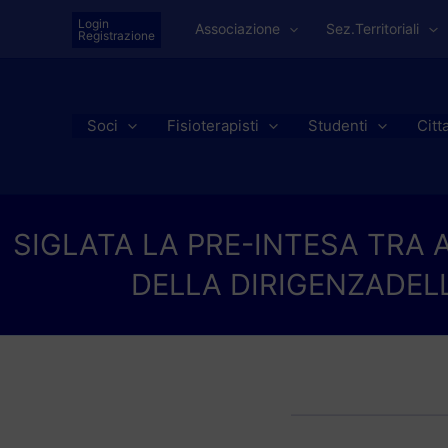
Vai
Login
Associazione
Sez.Territoriali
al
Registrazione
contenuto
Soci
Fisioterapisti
Studenti
Citt
SIGLATA LA PRE-INTESA TRA 
DELLA DIRIGENZADELL