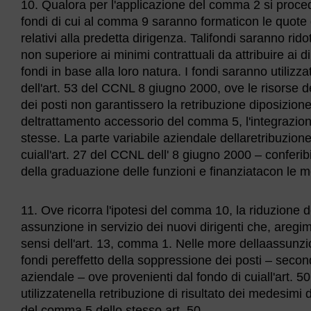
10. Qualora per l'applicazione del comma 2 si proceda
fondi di cui al comma 9 saranno formaticon le quote 
relativi alla predetta dirigenza. Talifondi saranno ri
non superiore ai minimi contrattuali da attribuire ai d
fondi in base alla loro natura. I fondi saranno utilizz
dell'art. 53 del CCNL 8 giugno 2000, ove le risorse de
dei posti non garantissero la retribuzione diposizio
deltrattamento accessorio del comma 5, l'integrazione
stesse. La parte variabile aziendale dellaretribuzione 
cuiall'art. 27 del CCNL dell' 8 giugno 2000 – conferib
della graduazione delle funzioni e finanziatacon le met
11. Ove ricorra l'ipotesi del comma 10, la riduzione de
assunzione in servizio dei nuovi dirigenti che, aregim
sensi dell'art. 13, comma 1. Nelle more dellaassunzion
fondi pereffetto della soppressione dei posti – seco
aziendale – ove provenienti dal fondo di cuiall'art.
utilizzatenella retribuzione di risultato dei medesimi 
del comma 5 dello stesso art. 50.