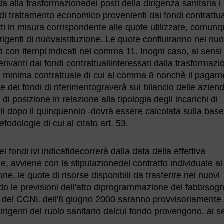
 alla trasformazionedei posti della dirigenza sanitaria i
di trattamento economico provenienti dai fondi contrattua
dotti in misura corrispondente alle quote utilizzate, comun
irigenti di nuovaistituzione. Le quote confluiranno nei nuo
ati con itempi indicati nel comma 11. Inogni caso, ai sensi
rivanti dai fondi contrattualiinteressati dalla trasformazi
ne minima contrattuale di cui al comma 8 nonchè il pagam
 dei fondi di riferimentograverà sul bilancio delle azien
di posizione in relazione alla tipologia degli incarichi di
ili dopo il quinquennio -dovrà essere calcolata sulla base
odologie di cui al citato art. 53.
i fondi ivi indicatidecorrerà dalla data della effettiva
e, avviene con la stipulazionedel contratto individuale ai
e, le quote di risorse disponibili da trasferire nei nuovi
ndo le previsioni dell'atto diprogrammazione del fabbisog
 50 del CCNL dell'8 giugno 2000 saranno provvisoriamente
dirigenti del ruolo sanitario dalcui fondo provengono, ai s