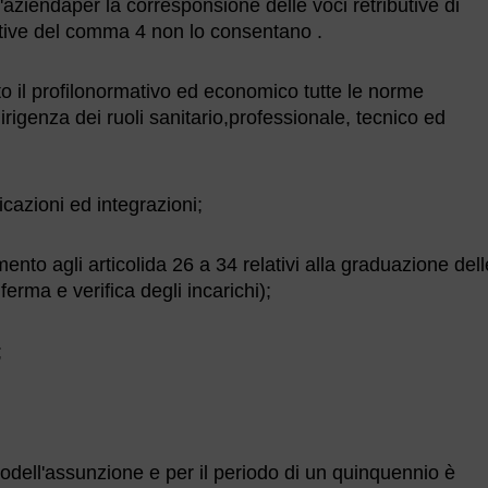
'aziendaper la corresponsione delle voci retributive di
ative del comma 4 non lo consentano .
tto il profilonormativo ed economico tutte le norme
dirigenza dei ruoli sanitario,professionale, tecnico ed
azioni ed integrazioni;
ento agli articolida 26 a 34 relativi alla graduazione dell
erma e verifica degli incarichi);
;
attodell'assunzione e per il periodo di un quinquennio è