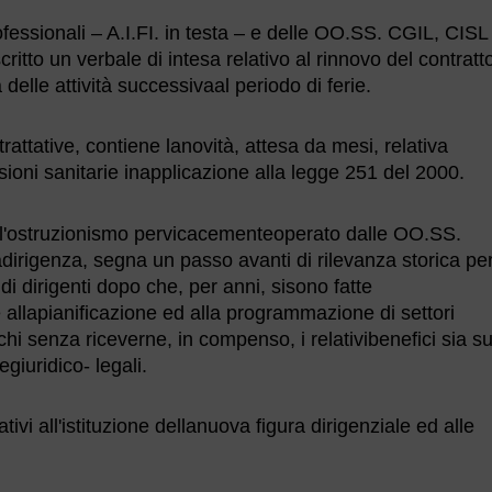
ofessionali – A.I.FI. in testa – e delle OO.SS. CGIL, CISL
ritto un verbale di intesa relativo al rinnovo del contratt
a delle attività successivaal periodo di ferie.
rattative, contiene lanovità, attesa da mesi, relativa
ssioni sanitarie inapplicazione alla legge 251 del 2000.
dell'ostruzionismo pervicacementeoperato dalle OO.SS.
adirigenza, segna un passo avanti di rilevanza storica per
di dirigenti dopo che, per anni, sisono fatte
 allapianificazione ed alla programmazione di settori
chi senza riceverne, in compenso, i relativibenefici sia su
giuridico- legali.
ativi all'istituzione dellanuova figura dirigenziale ed alle