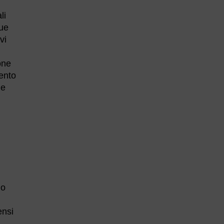
li
que
vi
one
ento
de
no
ensi