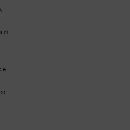
e,
I di
o e
000
i