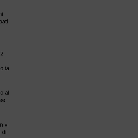
mi
pati
02
volta
o al
nee
n vi
 di