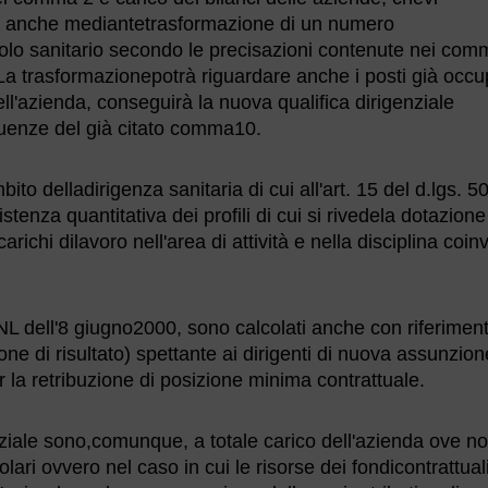
e, anche mediantetrasformazione di un numero
ruolo sanitario secondo le precisazioni contenute nei com
 La trasformazionepotrà riguardare anche i posti già occu
ll'azienda, conseguirà la nuova qualifica dirigenziale
guenze del già citato comma10.
ito delladirigenza sanitaria di cui all'art. 15 del d.lgs. 5
enza quantitativa dei profili di cui si rivedela dotazione
richi dilavoro nell'area di attività e nella disciplina coin
CNL dell'8 giugno2000, sono calcolati anche con riferiment
one di risultato) spettante ai dirigenti di nuova assunzio
 la retribuzione di posizione minima contrattuale.
genziale sono,comunque, a totale carico dell'azienda ove no
lari ovvero nel caso in cui le risorse dei fondicontrattuali