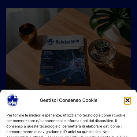
Gestisci Consenso Cookie
© 2026 A.I.FI. P.iva:04521221004 Via Fermo 2/C 00182 Roma
Per fornire le migliori esperienze, utilizziamo tecnologie come i cookie
per memorizzare e/o accedere alle informazioni del dispositivo. Il
Contatti
consenso a queste tecnologie ci permetterà di elaborare dati come il
GDPR Informativa (sito)
comportamento di navigazione o ID unici su questo sito. Non
GDPR Informativa (soci)