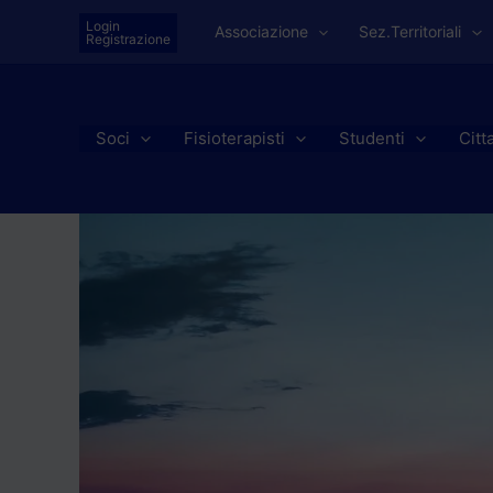
Vai
Login
Associazione
Sez.Territoriali
al
Registrazione
contenuto
Soci
Fisioterapisti
Studenti
Citt