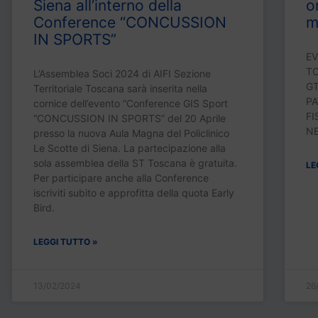
Siena all’interno della
o
Conference “CONCUSSION
m
IN SPORTS”
EV
TO
L’Assemblea Soci 2024 di AIFI Sezione
GT
Territoriale Toscana sarà inserita nella
PA
cornice dell’evento “Conference GIS Sport
FI
“CONCUSSION IN SPORTS” del 20 Aprile
N
presso la nuova Aula Magna del Policlinico
Le Scotte di Siena. La partecipazione alla
sola assemblea della ST Toscana è gratuita.
LE
Per participare anche alla Conference
iscriviti subito e approfitta della quota Early
Bird.
LEGGI TUTTO »
13/02/2024
26