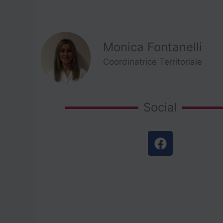
Monica Fontanelli
Coordinatrice Territoriale
Social
F
a
c
e
b
o
o