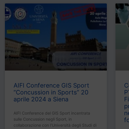
AIFI Conference GIS Sport
C
“Concussion in Sports” 20
P
aprile 2024 a Siena
F
p
n
AIFI Conference del GIS Sport incentrata
f
sulle Concussion negli Sport, in
collaborazione con l’Università degli Studi di