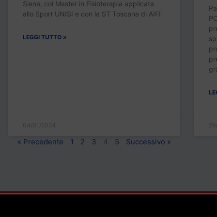
Siena, col Master in Fisioterapia applicata
Pa
allo Sport UNISI e con la ST Toscana di AIFI
PO
pr
LEGGI TUTTO »
sp
pr
pr
gr
LE
04/01/2024
29
« Precedente
1
2
3
4
5
Successivo »