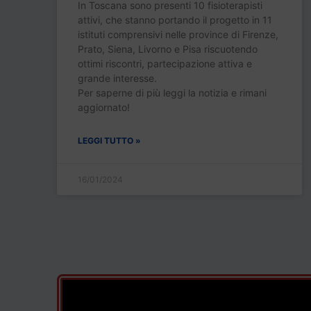
In Toscana sono presenti 10 fisioterapisti
attivi, che stanno portando il progetto in 11
istituti comprensivi nelle province di Firenze,
Prato, Siena, Livorno e Pisa riscuotendo
ottimi riscontri, partecipazione attiva e
grande interesse.
Per saperne di più leggi la notizia e rimani
aggiornato!
LEGGI TUTTO »
16/01/2024