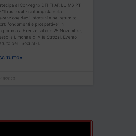
rtecipa al Convegno OFI FI AR LU MS PT
 “Il ruolo del Fisioterapista nella
evenzione degli infortuni e nel return to
ort: fondamenti e prospettive” in
ogramma a Firenze sabato 25 Novembre,
esso la Limonaia di Villa Strozzi. Evento
atuito per i Soci AIFI.
GGI TUTTO »
/09/2023