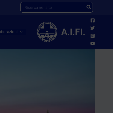
Ricerca
per:
A.I.FI.
aborazioni