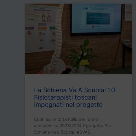
La Schiena Va A Scuola: 10
Fisioterapisti toscani
impegnati nel progetto
Continua in tutta Italia per l’anno
accademico 2023/2024 il progetto “La
Schiena va a Scuola” #SVAS.