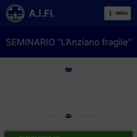
Vai
al
A.I.FI.
MENU
contenuto
SEMINARIO “L’Anziano fragile”