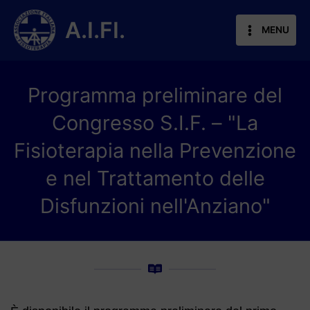
Vai
al
A.I.FI.
MENU
contenuto
Programma preliminare del
Congresso S.I.F. – "La
Fisioterapia nella Prevenzione
e nel Trattamento delle
Disfunzioni nell'Anziano"