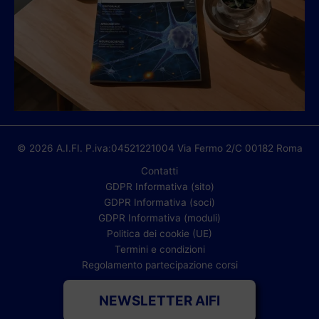
© 2026 A.I.FI. P.iva:04521221004 Via Fermo 2/C 00182 Roma
Contatti
GDPR Informativa (sito)
GDPR Informativa (soci)
GDPR Informativa (moduli)
Politica dei cookie (UE)
Termini e condizioni
Regolamento partecipazione corsi
NEWSLETTER AIFI