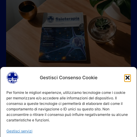
Gestisci Consenso Cookie
© 2026 A.I.FI. P.iva:04521221004 Via Fermo 2/C 00182 Roma
Per fornire le migliori esperienze, utilizziamo tecnologie come i cookie
per memorizzare e/o accedere alle informazioni del dispositivo. Il
Contatti
consenso a queste tecnologie ci permetterà di elaborare dati come il
GDPR Informativa (sito)
comportamento di navigazione o ID unici su questo sito. Non
GDPR Informativa (soci)
acconsentire o ritirare il consenso può influire negativamente su alcune
GDPR Informativa (moduli)
caratteristiche e funzioni.
Politica dei cookie (UE)
Gestisci servizi
Termini e condizioni