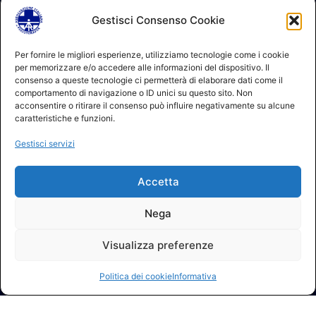
Gestisci Consenso Cookie
© 2026 A.I.FI. P.iva:04521221004 Via Fermo 2/C 00182 Roma
Per fornire le migliori esperienze, utilizziamo tecnologie come i cookie
per memorizzare e/o accedere alle informazioni del dispositivo. Il
Contatti
consenso a queste tecnologie ci permetterà di elaborare dati come il
GDPR Informativa (sito)
comportamento di navigazione o ID unici su questo sito. Non
GDPR Informativa (soci)
acconsentire o ritirare il consenso può influire negativamente su alcune
GDPR Informativa (moduli)
caratteristiche e funzioni.
Politica dei cookie (UE)
Gestisci servizi
Termini e condizioni
Regolamento partecipazione corsi
Accetta
NEWSLETTER AIFI
Nega
Visualizza preferenze
Elenco ufficiale fisioterapisti AIFI
Politica dei cookie
Informativa