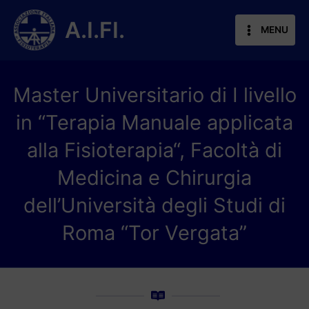
Vai
al
A.I.FI.
MENU
contenuto
Master Universitario di I livello
in “Terapia Manuale applicata
alla Fisioterapia“, Facoltà di
Medicina e Chirurgia
dell’Università degli Studi di
Roma “Tor Vergata”