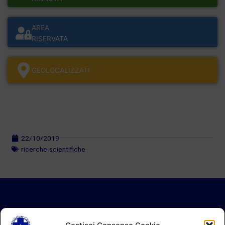
AREA
RISERVATA
GEOLOCALÌZZATI
22/10/2019
ricerche-scientifiche