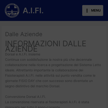
Vai
al
A.I.FI.
MENU
contenuto
Dalle Aziende
INFORMAZIONI DALLE
AZIENDE
Dorsal e A.I.Fi. insieme
Continua con soddisfazione la nostra più che decennale
collaborazione nella ricerca e progettazione del Sistema Letto
ideale. Altrettanto importante la collaborazione dei
Fisioterapisti A.I.FI. nelle attività sul punto vendita come le
giornate FISIO DAY che con successo sono diventate un
segno distintivo del marchio Dorsal.
Convenzione Dorsal A.I.Fi.
La convenzione riservata ai fisioterapisti A.I.Fi. è stata
rinnovata per tutto il anno-corrente.