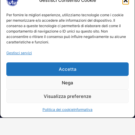
Gestisci Consenso Cookie
© 2026 A.I.FI. P.iva:04521221004 Via Fermo 2/C 00182 Roma
Per fornire le migliori esperienze, utilizziamo tecnologie come i cookie
per memorizzare e/o accedere alle informazioni del dispositivo. Il
Contatti
consenso a queste tecnologie ci permetterà di elaborare dati come il
GDPR Informativa (sito)
comportamento di navigazione o ID unici su questo sito. Non
GDPR Informativa (soci)
acconsentire o ritirare il consenso può influire negativamente su alcune
GDPR Informativa (moduli)
caratteristiche e funzioni.
Politica dei cookie (UE)
Gestisci servizi
Termini e condizioni
Regolamento partecipazione corsi
Accetta
NEWSLETTER AIFI
Nega
Visualizza preferenze
Elenco ufficiale fisioterapisti AIFI
Politica dei cookie
Informativa