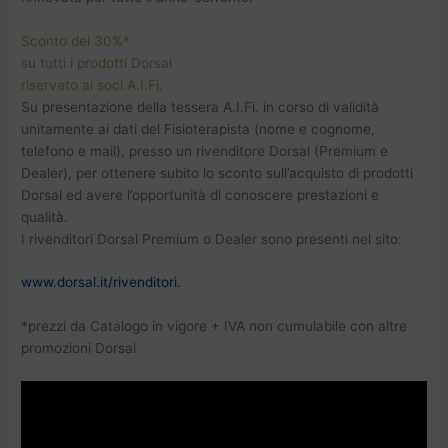
Sconto del 30%*
su tutti i prodotti Dorsal
riservato ai soci A.I.Fi.
Su presentazione della tessera A.I.Fi. in corso di validità
unitamente ai dati del Fisioterapista (nome e cognome,
telefono e mail), presso un rivenditore Dorsal (Premium e
Dealer), per ottenere subito lo sconto sull’acquisto di prodotti
Dorsal ed avere l’opportunità di conoscere prestazioni e
qualità.
I rivenditori Dorsal Premium o Dealer sono presenti nel sito:
www.dorsal.it/rivenditori.
*prezzi da Catalogo in vigore + IVA non cumulabile con altre
promozioni Dorsal