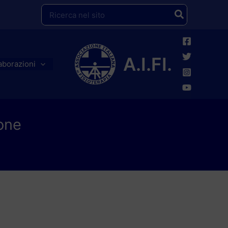
Ricerca
per:
A.I.FI.
aborazioni
ione