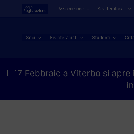
Vai
Login
Associazione
Sez.Territoriali
al
Registrazione
contenuto
Soci
Fisioterapisti
Studenti
Citt
Il 17 Febbraio a Viterbo si apre 
i