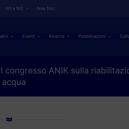
GIS e NIS
Area Soci
adini
Eventi
Ricerca
Pubblicazioni
Coll
il congresso ANIK sulla riabilitaz
n acqua