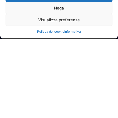
Nega
Visualizza preferenze
Politica dei cookie
Informativa
© 2026 A.I.FI. P.iva:04521221004 Via Fermo 2/C 00182 Roma
Contatti
GDPR Informativa (sito)
GDPR Informativa (soci)
GDPR Informativa (moduli)
Politica dei cookie (UE)
Termini e condizioni
Regolamento partecipazione corsi
NEWSLETTER AIFI