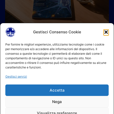
Gestisci Consenso Cookie
© 2026 A.I.FI. P.iva:04521221004 Via Fermo 2/C 00182 Roma
Per fornire le migliori esperienze, utilizziamo tecnologie come i cookie
per memorizzare e/o accedere alle informazioni del dispositivo. Il
Contatti
consenso a queste tecnologie ci permetterà di elaborare dati come il
GDPR Informativa (sito)
comportamento di navigazione o ID unici su questo sito. Non
GDPR Informativa (soci)
acconsentire o ritirare il consenso può influire negativamente su alcune
GDPR Informativa (moduli)
caratteristiche e funzioni.
Politica dei cookie (UE)
Gestisci servizi
Termini e condizioni
Regolamento partecipazione corsi
Accetta
NEWSLETTER AIFI
Nega
Visualizza preferenze