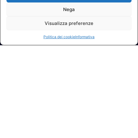
Nega
Visualizza preferenze
Politica dei cookie
Informativa
© 2026 A.I.FI. P.iva:04521221004 Via Fermo 2/C 00182 Roma
Contatti
GDPR Informativa (sito)
GDPR Informativa (soci)
GDPR Informativa (moduli)
Politica dei cookie (UE)
Termini e condizioni
Regolamento partecipazione corsi
NEWSLETTER AIFI