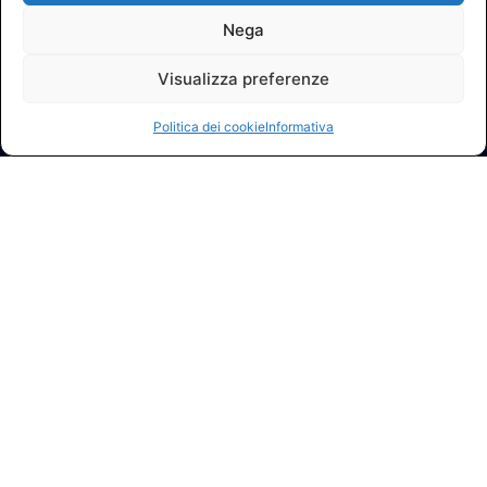
Nega
Visualizza preferenze
Politica dei cookie
Informativa
© 2026 A.I.FI. P.iva:04521221004 Via Fermo 2/C 00182 Roma
Contatti