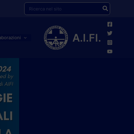
Ricerca
per:
A.I.FI.
aborazioni