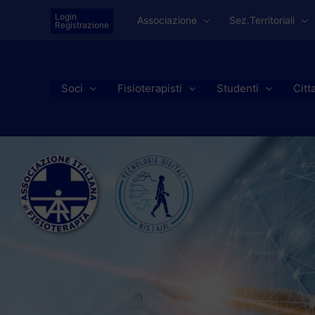
Vai
Login
Associazione
Sez.Territoriali
al
Registrazione
contenuto
Soci
Fisioterapisti
Studenti
Citt