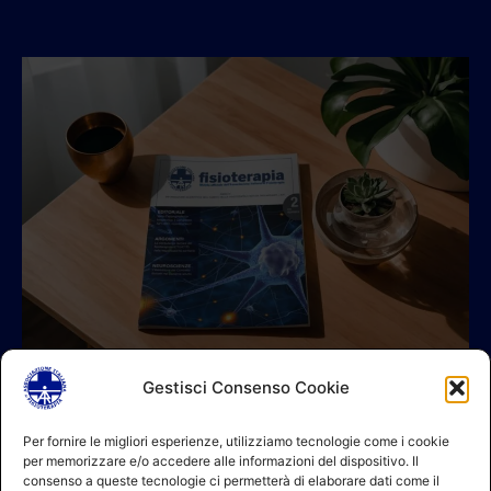
Gestisci Consenso Cookie
© 2026 A.I.FI. P.iva:04521221004 Via Fermo 2/C 00182 Roma
Per fornire le migliori esperienze, utilizziamo tecnologie come i cookie
per memorizzare e/o accedere alle informazioni del dispositivo. Il
Contatti
consenso a queste tecnologie ci permetterà di elaborare dati come il
GDPR Informativa (sito)