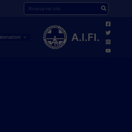
Ricerca
per:
A.I.FI.
aborazioni