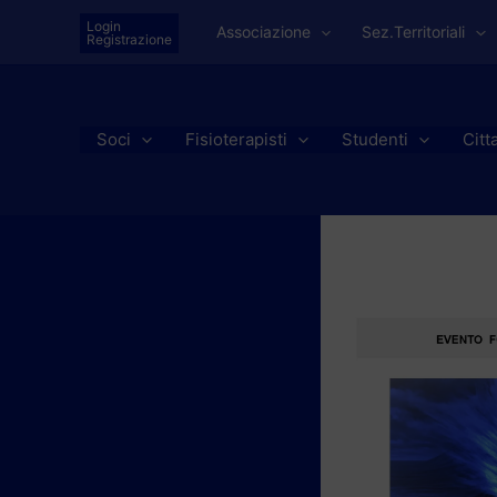
Vai
Login
Associazione
Sez.Territoriali
al
Registrazione
contenuto
Soci
Fisioterapisti
Studenti
Citt