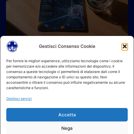
Gestisci Consenso Cookie
© 2026 A.I.FI. P.iva:04521221004 Via Fermo 2/C 00182 Roma
Per fornire le migliori esperienze, utilizziamo tecnologie come i cookie
per memorizzare e/o accedere alle informazioni del dispositivo. Il
Contatti
consenso a queste tecnologie ci permetterà di elaborare dati come il
GDPR Informativa (sito)
comportamento di navigazione o ID unici su questo sito. Non
GDPR Informativa (soci)
acconsentire o ritirare il consenso può influire negativamente su alcune
GDPR Informativa (moduli)
caratteristiche e funzioni.
Politica dei cookie (UE)
Gestisci servizi
Termini e condizioni
Regolamento partecipazione corsi
Accetta
NEWSLETTER AIFI
Nega