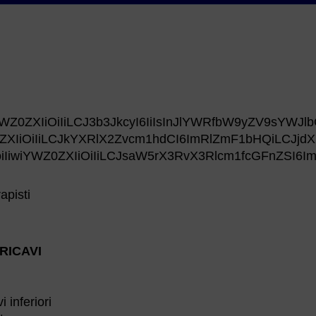
YWZ0ZXIiOiIiLCJ3b3JkcyI6IiIsInJlYWRfbW9yZV9sYWJl
Z0ZXIiOiIiLCJkYXRlX2Zvcm1hdCI6ImRlZmF1bHQiLCJj
iIiwiYWZ0ZXIiOiIiLCJsaW5rX3RvX3Rlcm1fcGFnZSI6I
apisti
RICAVI
 inferiori