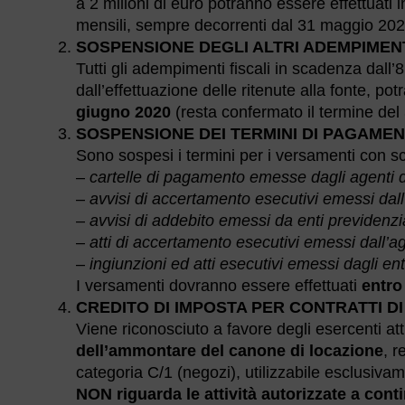
a 2 milioni di euro potranno essere effettuati 
mensili, sempre decorrenti dal 31 maggio 2020
SOSPENSIONE DEGLI ALTRI ADEMPIMENT
Tutti gli adempimenti fiscali in scadenza dall
dall’effettuazione delle ritenute alla fonte, po
giugno 2020
(resta confermato il termine del 3
SOSPENSIONE DEI TERMINI DI PAGAME
Sono sospesi i termini per i versamenti con 
–
cartelle di pagamento emesse dagli agenti d
–
avvisi di accertamento esecutivi emessi dall
–
avvisi di addebito emessi da enti previdenzia
–
atti di accertamento esecutivi emessi dall’
–
ingiunzioni ed atti esecutivi emessi dagli enti
I versamenti dovranno essere effettuati
entro
CREDITO DI IMPOSTA PER CONTRATTI D
Viene riconosciuto a favore degli esercenti att
dell’ammontare del canone di locazione
, r
categoria C/1 (negozi), utilizzabile esclusiva
NON riguarda le attività autorizzate a contin