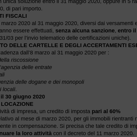
in unica soluzione entro il 31 maggio 2020, oppure in 5 ra
, di pari importo.
I FISCALI
’8 marzo 2020 al 31 maggio 2020, diversi dai versamenti 
tranno essere effettuati,
senza alcuna sanzione
,
entro il
1/03 per l’invio telematico delle certificazioni uniche).
NTO DELLE CARTELLE E DEGLI ACCERTAMENTI ES
scadenza dall’8 marzo al 31 maggio 2020 per :
ella riscossione
’agenzia delle entrate
li
agenzia delle dogane e dei monopoli
 locali
.
 il 30 giugno 2020
I LOCAZIONE
ività di impresa, un credito di imposta
pari al 60%
elativo al mese di marzo 2020, per gli immobili rientranti 
mente in compensazione. Si precisa che tale credito di i
uare la loro attività
con il decreto del 11 marzo 2020.