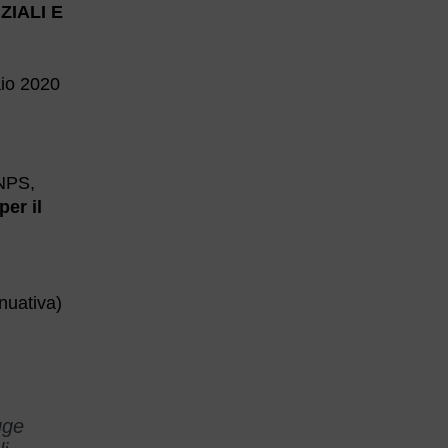
ZIALI E
aio 2020
INPS,
per il
inuativa)
gge