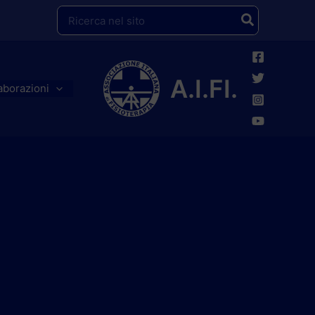
Ricerca
per:
A.I.FI.
aborazioni