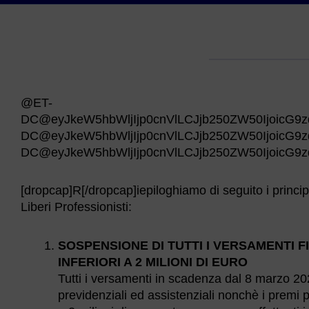
@ET-
DC@eyJkeW5hbWljIjp0cnVlLCJjb250ZW50IjoicG9zd
DC@eyJkeW5hbWljIjp0cnVlLCJjb250ZW50IjoicG9z
DC@eyJkeW5hbWljIjp0cnVlLCJjb250ZW50IjoicG9z
[dropcap]R[/dropcap]iepiloghiamo di seguito i principali
Liberi Professionisti:
SOSPENSIONE DI TUTTI I VERSAMENTI F
INFERIORI A 2 MILIONI DI EURO
Tutti i versamenti in scadenza dal 8 marzo 2
previdenziali ed assistenziali nonchè i premi pe