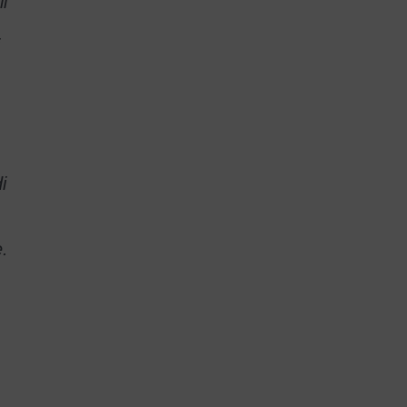
i
i
e.