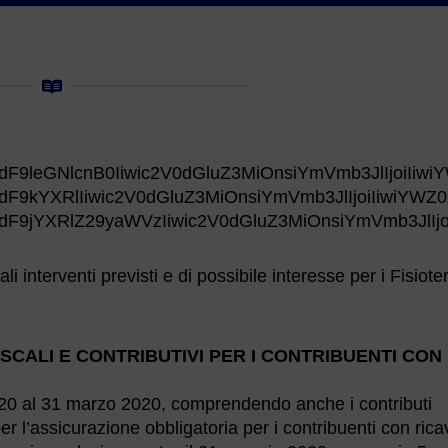
F9leGNlcnB0Iiwic2V0dGluZ3MiOnsiYmVmb3JlIjoiIiwi
dF9kYXRlIiwic2V0dGluZ3MiOnsiYmVmb3JlIjoiIiwiYW
dF9jYXRlZ29yaWVzIiwic2V0dGluZ3MiOnsiYmVmb3JlIjo
 interventi previsti e di possibile interesse per i Fisioter
ISCALI E CONTRIBUTIVI PER I CONTRIBUENTI CON 
020 al 31 marzo 2020, comprendendo anche i contributi
r l’assicurazione obbligatoria per i contribuenti con ricavi