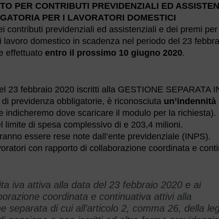
TO PER CONTRIBUTI PREVIDENZIALI ED ASSISTEN
IGATORIA PER I LAVORATORI DOMESTICI
i contributi previdenziali ed assistenziali e dei premi per
 di lavoro domestico in scadenza nel periodo del 23 febbr
e effettuato
entro il prossimo 10 giugno 2020
.
data del 23 febbraio 2020 iscritti alla GESTIONE SEPARATA 
e di previdenza obbligatorie, è riconosciuta
un’indennità 
e indicheremo dove scaricare il modulo per la richiesta).
 limite di spesa complessivo di e 203,4 milioni.
ranno essere rese note dall’ente previdenziale (INPS).
avoratori con rapporto di collaborazione coordinata e cont
rtita iva attiva alla data del 23 febbraio 2020 e ai
laborazione coordinata e continuativa attivi alla
e separata di cui all’articolo 2, comma 26, della le