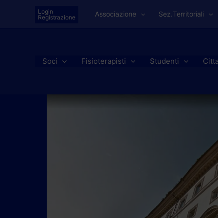
Vai
Login
Associazione
Sez.Territoriali
al
Registrazione
contenuto
Soci
Fisioterapisti
Studenti
Citt