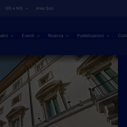
GIS e NIS
Area Soci
adini
Eventi
Ricerca
Pubblicazioni
Coll