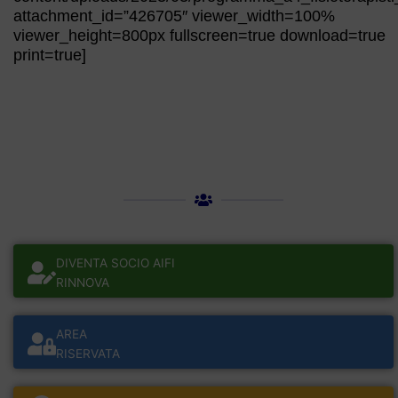
attachment_id=”426705″ viewer_width=100%
viewer_height=800px fullscreen=true download=true
print=true]
DIVENTA SOCIO AIFI
RINNOVA
AREA
RISERVATA