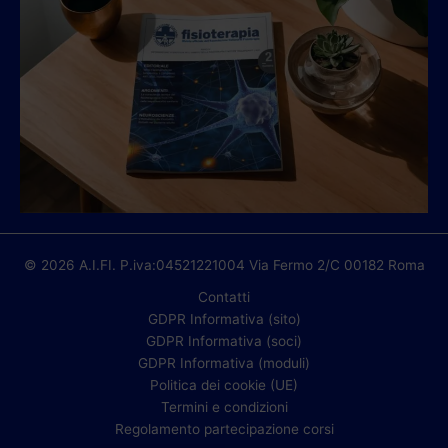
© 2026 A.I.FI. P.iva:04521221004 Via Fermo 2/C 00182 Roma
Contatti
GDPR Informativa (sito)
GDPR Informativa (soci)
GDPR Informativa (moduli)
Politica dei cookie (UE)
Termini e condizioni
Regolamento partecipazione corsi