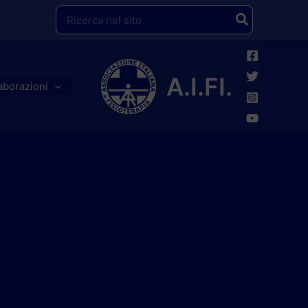
Ricerca
per:
A.I.FI.
aborazioni