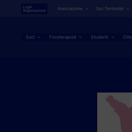
Vai
Login
Associazione
Sez.Territoriali
al
Registrazione
contenuto
Soci
Fisioterapisti
Studenti
Citt