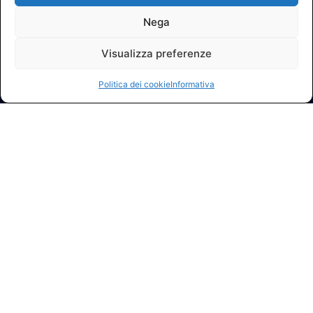
Nega
Visualizza preferenze
Politica dei cookie
Informativa
© 2026 A.I.FI. P.iva:04521221004 Via Fermo 2/C 00182 Roma