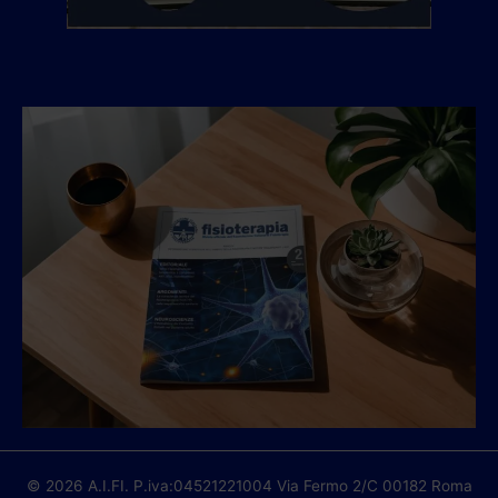
© 2026 A.I.FI. P.iva:04521221004 Via Fermo 2/C 00182 Roma