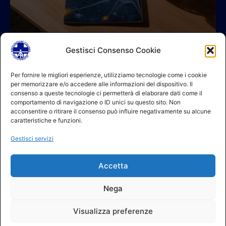
Gestisci Consenso Cookie
© 2026 A.I.FI. P.iva:04521221004 Via Fermo 2/C 00182 Roma
Per fornire le migliori esperienze, utilizziamo tecnologie come i cookie
per memorizzare e/o accedere alle informazioni del dispositivo. Il
Contatti
consenso a queste tecnologie ci permetterà di elaborare dati come il
GDPR Informativa (sito)
comportamento di navigazione o ID unici su questo sito. Non
GDPR Informativa (soci)
acconsentire o ritirare il consenso può influire negativamente su alcune
GDPR Informativa (moduli)
caratteristiche e funzioni.
Politica dei cookie (UE)
Gestisci servizi
Termini e condizioni
Regolamento partecipazione corsi
Accetta
NEWSLETTER AIFI
Nega
Visualizza preferenze
Elenco ufficiale fisioterapisti AIFI