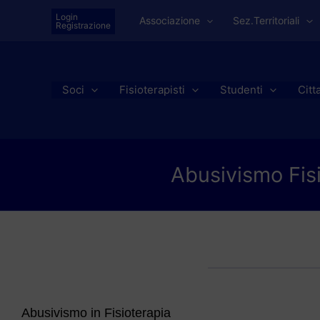
Vai
Login
Associazione
Sez.Territoriali
al
Registrazione
contenuto
Soci
Fisioterapisti
Studenti
Citt
Abusivismo Fisi
Abusivismo in Fisioterapia