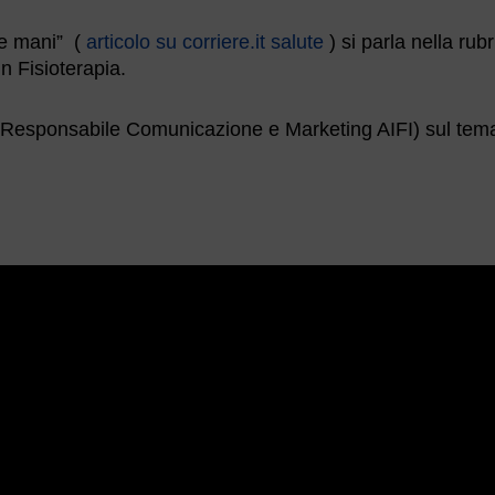
le mani” (
articolo su corriere.it salute
) si parla nella rubr
n Fisioterapia.
Responsabile Comunicazione e Marketing AIFI) sul tem