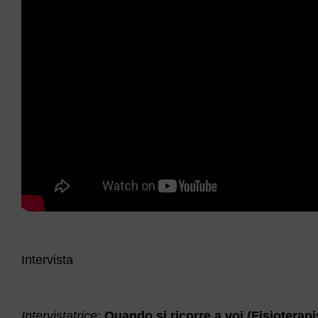
Intervista
Intervistatrice
:
Quando si ricorre a voi (Fisioterapi