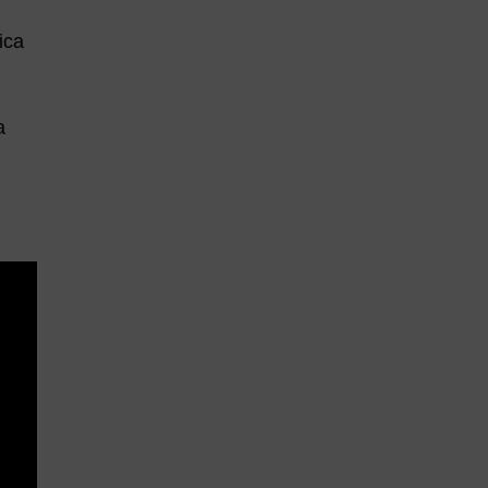
ica
a