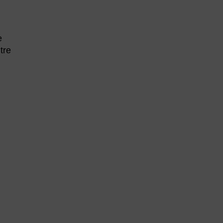
e
tre