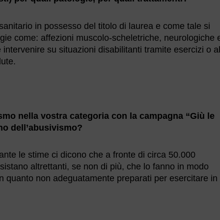
 sanitario in possesso del titolo di laurea e come tale si
logie come: affezioni muscolo-scheletriche, neurologiche 
 intervenire su situazioni disabilitanti tramite esercizi o al
dute.
smo nella vostra categoria con la campagna “Giù le
eno dell’abusivismo?
te le stime ci dicono che a fronte di circa 50.000
sistano altrettanti, se non di più, che lo fanno in modo
 in quanto non adeguatamente preparati per esercitare in