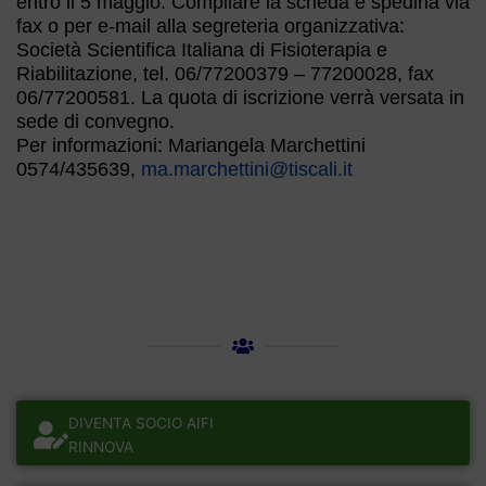
entro il 5 maggio. Compilare la scheda e spedirla via
fax o per e-mail alla segreteria organizzativa:
Società Scientifica Italiana di Fisioterapia e
Riabilitazione, tel. 06/77200379 – 77200028, fax
06/77200581. La quota di iscrizione verrà versata in
sede di convegno.
Per informazioni: Mariangela Marchettini
0574/435639,
ma.marchettini@tiscali.it
DIVENTA SOCIO AIFI
RINNOVA