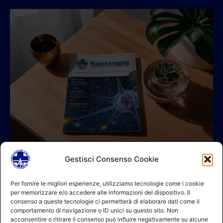
Gestisci Consenso Cookie
© 2026 A.I.FI. P.iva:04521221004 Via Fermo 2/C 00182 Roma
Per fornire le migliori esperienze, utilizziamo tecnologie come i cookie
per memorizzare e/o accedere alle informazioni del dispositivo. Il
Contatti
consenso a queste tecnologie ci permetterà di elaborare dati come il
GDPR Informativa (sito)
comportamento di navigazione o ID unici su questo sito. Non
GDPR Informativa (soci)
acconsentire o ritirare il consenso può influire negativamente su alcune