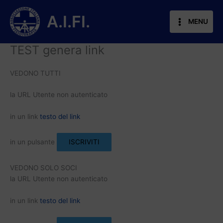
Vai
al
A.I.FI.
MENU
contenuto
TEST genera link
VEDONO TUTTI
la URL Utente non autenticato
in un link
testo del link
in un pulsante
ISCRIVITI
VEDONO SOLO SOCI
la URL Utente non autenticato
in un link
testo del link