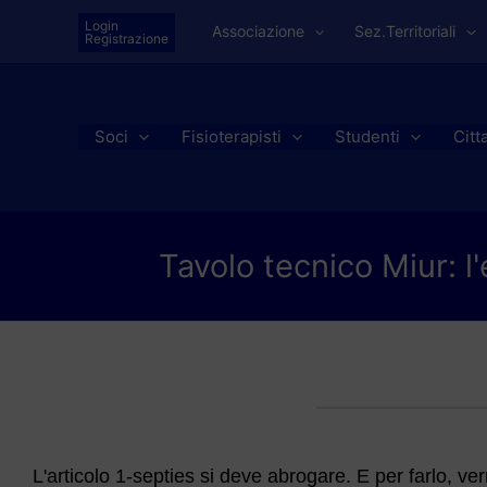
Vai
Login
Associazione
Sez.Territoriali
al
Registrazione
contenuto
Soci
Fisioterapisti
Studenti
Citt
Tavolo tecnico Miur: l
L'articolo 1-septies si deve abrogare. E per farlo, v