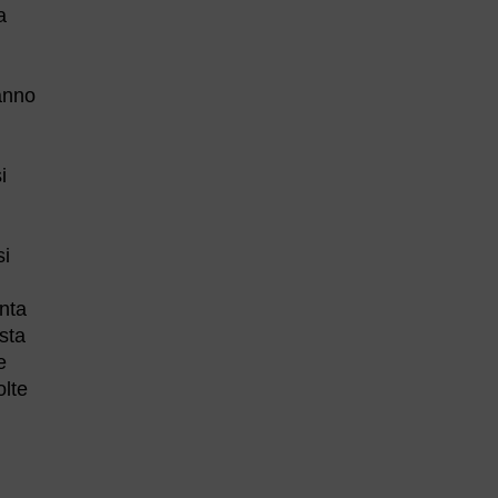
a
hanno
i
si
enta
sta
e
olte