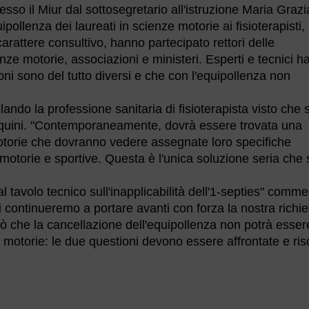
resso il Miur dal sottosegretario all'istruzione Maria Grazi
uipollenza dei laureati in scienze motorie ai fisioterapisti,
arattere consultivo, hanno partecipato rettori delle
cienze motorie, associazioni e ministeri. Esperti e tecnici 
oni sono del tutto diversi e che con l'equipollenza non
ando la professione sanitaria di fisioterapista visto che s
iliquini. "Contemporaneamente, dovrà essere trovata una
 motorie che dovranno vedere assegnate loro specifiche
motorie e sportive. Questa è l'unica soluzione seria che 
 tavolo tecnico sull'inapplicabilità dell'1-septies" comm
 continueremo a portare avanti con forza la nostra richie
ò che la cancellazione dell'equipollenza non potrà esser
 motorie: le due questioni devono essere affrontate e ris