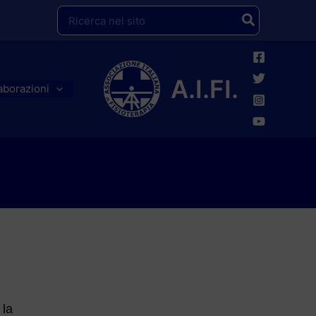
Ricerca
per:
A.I.FI.
aborazioni
 la